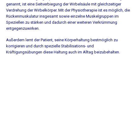
genannt, ist eine Seitverbiegung der Wirbelsäule mit gleichzeitiger
Verdrehung der Wirbelkörper. Mit der Physiotherapie ist es möglich, die
Rückenmuskulatur insgesamt sowie einzelne Muskelgruppen im
Speziellen zu stärken und dadurch einer weiteren Verkrümmung
entgegenzuwirken.
Außerdem lernt der Patient, seine Körperhaltung bestmöglich zu
korrigieren und durch spezielle Stabilisations- und
Kräftigungsübungen diese Haltung auch im Alltag beizubehalten.
Haben Sie Fragen?
Bevor Sie sich für eine Behandlung bei TheraWika entscheiden, wollen
Sie sicher noch mehr wissen. Über den therapeutischen Ansatz, die
konkreten Behandlungsinhalte oder wie die Therapie Ihre individuellen
Beschwerden lindern kann. Wir beantworten Ihr Fragen jederzeit gern.