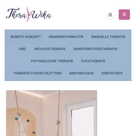
BOBATH-KONZEPT
KRANKENGYMNASTIK
MANUELLE THERAPIE
CMD
SKOLIOSETHERAPIE
HANDFUNKTIONSTHERAPIE
PHYSIKALISCHE THERAPIE
FUSSTHERAPIE
THERAPEUTISCHES KLETTERN
BABYMASSAGE
KINESIOTAPE