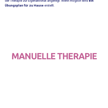
der Therapie zur Eigenaktivität angeregt. Wenn möglich wird
ein
Übungsplan für zu Hause
erstellt.
MANUELLE THERAPIE
Manuelle Therapie ist eine Reihe von verschiedenen, auf der
Biomechanik und Reflexlehre
basierenden diagnostischen und
therapeutischen Methoden
der Physiotherapie. Mit diesen
Techniken werden
Funktionsstörungen
des Bewegungsapparates,
Gelenkbeschwerden
und
Muskelverletzungen
behandelt.