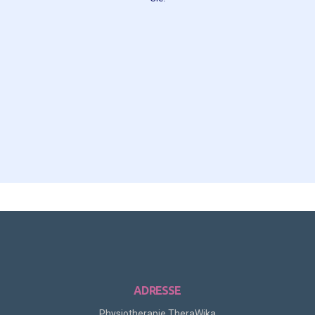
ADRESSE
Physiotherapie TheraWika